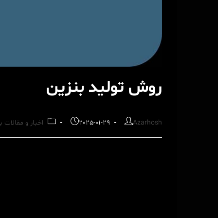
روش تولید بنزین
Post
Post
Post
Azarhosh
2025-01-29
اخبار و مقالات 
category:
published:
author: