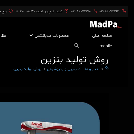
پایان
021-86072193
021-86072170
شنبه تا چهار شنبه 08:30 - 16:30
پنج شنبه ه
محتوا
صفحه اصلی
محصولات مدپاتکس
مقال
mobile
روش تولید بنزین
اخبار و مقالات بنزین و پتروشیمی
روش تولید بنزین
>
>