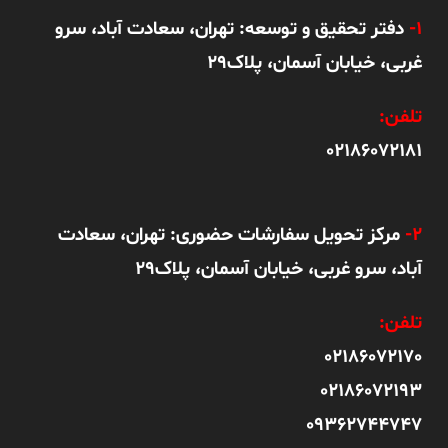
1-
دفتر تحقیق و توسعه: تهران، سعادت آباد، سرو
غربی، خیابان آسمان، پلاک29
تلفن:
02186072181
2-
مرکز تحویل سفارشات حضوری: تهران، سعادت
آباد، سرو غربی، خیابان آسمان، پلاک29
تلفن:
02186072170
02186072193
09362744747