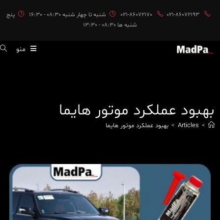
ایان
021-86072193
021-86072170
شنبه تا چهار شنبه 08:30 - 16:30
پنج
حتوا
شنبه ها 08:30 - 13:30
منو
بهبود عملکرد موتور هایما
>
Articles
>
بهبود عملکرد موتور هایما