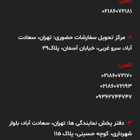
تلفن:
02186072181
2-
مرکز تحویل سفارشات حضوری: تهران، سعادت
آباد، سرو غربی، خیابان آسمان، پلاک29
تلفن:
02186072170
02186072193
09362744747
3-
دفتر پخش نمایندگی ها: تهران، سعادت آباد، بلوار
شهرداری، کوچه حسینی، پلاک 115