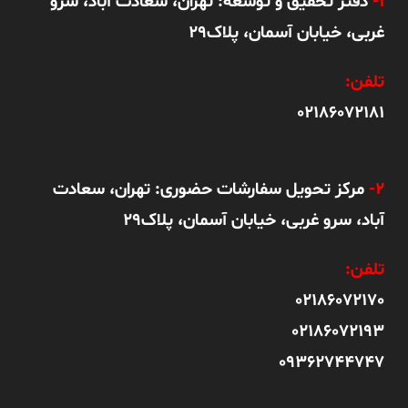
1-
دفتر تحقیق و توسعه: تهران، سعادت آباد، سرو
غربی، خیابان آسمان، پلاک29
تلفن:
02186072181
2-
مرکز تحویل سفارشات حضوری: تهران، سعادت
آباد، سرو غربی، خیابان آسمان، پلاک29
تلفن:
02186072170
02186072193
09362744747