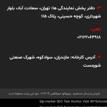
3-
دفتر پخش نمایندگی ها: تهران، سعادت آباد، بلوار
شهرداری، کوچه حسینی، پلاک 115
تلفن:
02122064918
4-
آدرس کارخانه: مازندران، سوادکوه، شهرک صنعتی
شورمست
فروش و ارسال مستقیم .
پترونانو
-
مدپاتکس
© 2023. حق کپی رایت محفوظ است.
blp-market
SEO Test Anchor
Visit W3Schools