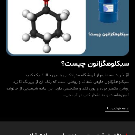
سیکلوهگزانون چیست؟
🛒 خرید مستقیم از فروشگاه مدپاتکس همین حالا کلیک کنید
سیکلوهگزانون مایعی شفاف و روغنی است که رنگ آن از بی‌رنگ تا زرد
روشن متغیر بوده و بوی تند و مشخصی دارد. این ماده شیمیایی از خانواده
کتون‌هاست و به مقدار کمی در آب حل…
سیکلوهگزانون
ادامه خواندن
چیست؟