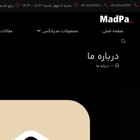
ایان
021-86072193
021-86072170
شنبه تا چهار شنبه 08:30 - 16:30
پنج شنبه ها 08:30 
حتوا
صفحه اصلی
محصولات مدپاتکس
مقالات
درباره ما
>
درباره ما