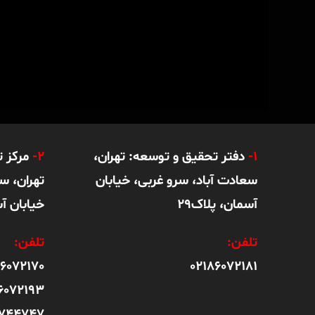
1-
دفتر تحقیق و توسعه: تهران،
2-
مرکز 
سعادت آباد، سرو غربی، خیابان
تهران، س
آسمان، پلاک29
خیابان آس
تلفن:
تلفن:
86072170
02186072181
6072193
2744747