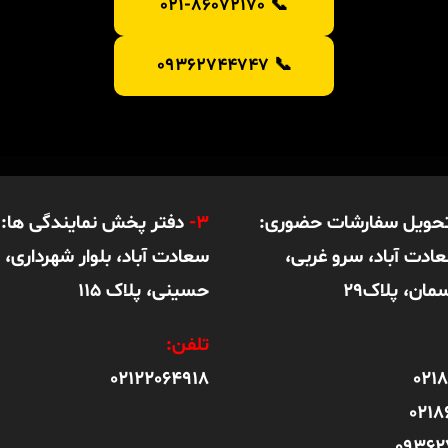
📞 021-86072170
📞 09362744747
تحویل سفارشات حضوری:
3-
دفتر پخش نمایندگی ها: ت
عادت آباد، سرو غربی،
سعادت آباد، بلوار شهرداری، 
مان، پلاک29
حسینی، پلاک 115
تلفن:
02122064918
021
0218
0936