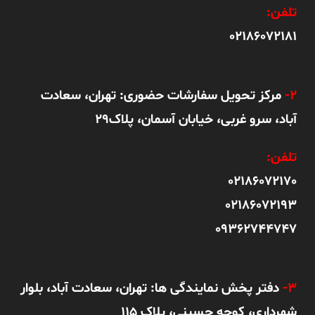
تلفن:
02186072181
2-
مرکز تحویل سفارشات حضوری: تهران، سعادت
آباد، سرو غربی، خیابان آسمان، پلاک29
تلفن:
02186072170
02186072193
09362744747
3-
دفتر پخش نمایندگی ها: تهران، سعادت آباد، بلوار
شهرداری، کوچه حسینی، پلاک 115