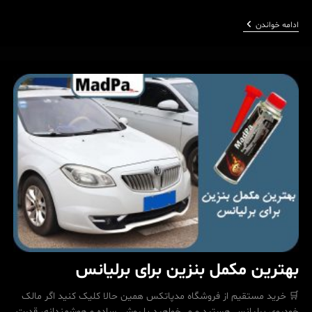
آیا
ادامه خواندن
مکمل
بنزین
واقعاً
لازم
است؟
حقیقتی
که
نمی‌دانید!
بهترین مکمل بنزین برای برلیانس
🛒 خرید مستقیم از فروشگاه مدپاتکس همین حالا کلیک کنید اگر مالک
خودروی برلیانس هستید و می‌خواهید با روشی ساده و هوشمندانه، قدرت