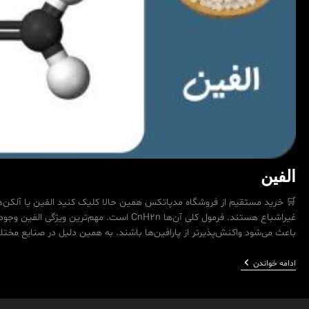
الفین
🛒 خرید مستقیم از فروشگاه مدپاتکس همین حالا کلیک کنید الفین یا آلکن‌ه
غیراشباع هستند. فرمول کلی آن‌ها CnH2n است. مهم‌تری
باعث می‌شود واکنش‌پذیرتر از پارافین‌ها باشند. به همین دلیل در صنایع مخ
الفین
ادامه خواندن