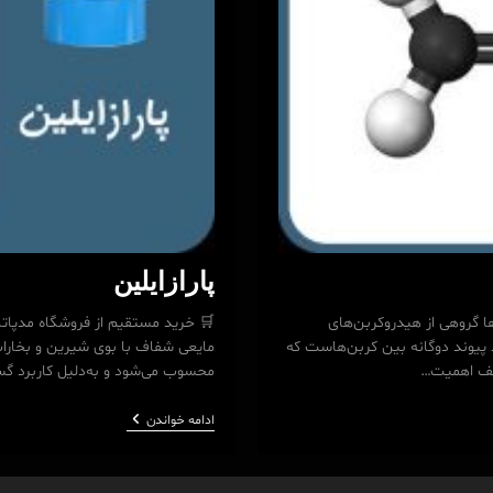
پارازایلین
ا گروهی از هیدروکربن‌های
ن ویژگی الفین وجود پیوند دوگانه بین کربن‌هاست که
مایعی شفاف با بوی شیرین و بخارات
تلف اهمیت…
محسوب می‌شود و به‌دلیل کاربرد گس
پارازایلین
ادامه خواندن