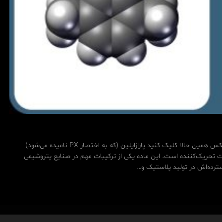
🛒 خرید مستقیم از فروشگاه مدپاتکس همین حالا کلیک کنید پارازایلین (که به اختصار PX نامیده می‌شود)
 تحریک‌کننده است. این ماده یکی از ترکیبات مهم در صنایع پتروشیمی
ترده‌اش در تولید پلاستیک و…