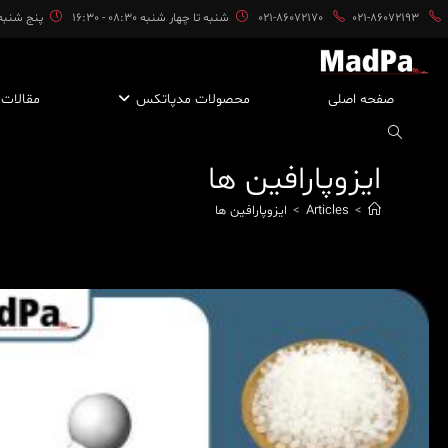
ایان
021-86072193
021-86072170
شنبه تا چهار شنبه 08:30 - 16:30
پنج شنبه ها 08:30 
حتوا
صفحه اصلی
محصولات مدپاتکس
مقالات
ایزوپارافین ها
>
Articles
>
ایزوپارافین ها