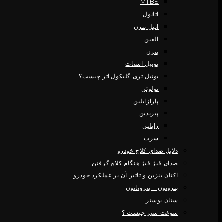
MTBE
اتانول
اتیل بنزن
الفین
بنزن
بوتیل استات
بوتیل تری گلیکول اتر چیست؟
تولوئن
پارازایلین
پیریدین
زایلین
سرب
دلایل صدای کلاچ خودرو
صدای قیژ قیژ هنگام کلاچ گرفتن
اکتان بنزین و تاثیر آن بر عملکرد خودرو
پترونون – پترونانون
ستان بوستر
سوخت سبز چیست ؟