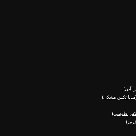
س آبی)
 (مدپا تکس مشکی)
قرمز)