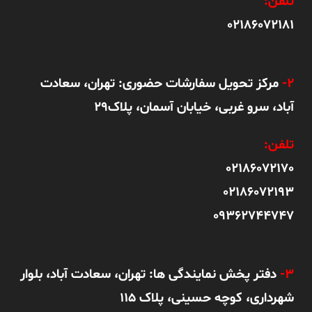
تلفن:
02186072181
2-
مرکز تحویل سفارشات حضوری: تهران، سعادت
آباد، سرو غربی، خیابان آسمان، پلاک29
تلفن:
02186072170
02186072193
09362744747
3-
دفتر پخش نمایندگی ها: تهران، سعادت آباد، بلوار
شهرداری، کوچه حسینی، پلاک 115