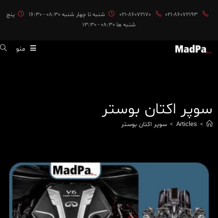
ایان
021-86072193
021-86072170
شنبه تا چهار شنبه 08:30 - 16:30
پنج
حتوا
شنبه ها 08:30 - 13:30
منو
سوپر اکتان بوستر
>
Articles
>
سوپر اکتان بوستر