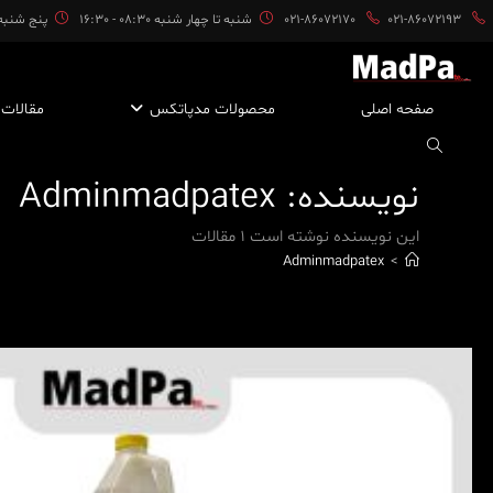
ایان
021-86072193
021-86072170
شنبه تا چهار شنبه 08:30 - 16:30
پنج شنبه ها 08:30 
حتوا
صفحه اصلی
محصولات مدپاتکس
مقالات
نویسنده:
Adminmadpatex
این نویسنده نوشته است 1 مقالات
Adminmadpatex
>