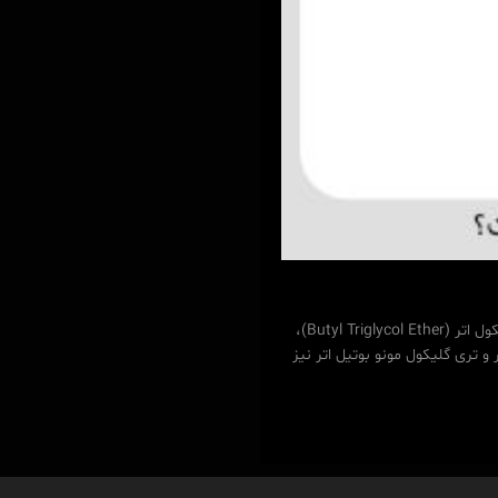
🛒 خرید مستقیم از فروشگاه مدپاتکس همین حالا کلیک کنید بوتیل تری گلیکول اتر (Butyl Triglycol Ether)،
کول بوتیل اتر و تری گلیکول مونو بوتیل اتر نیز