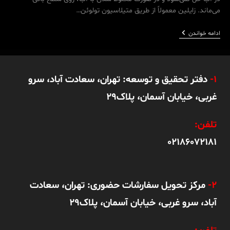
می‌ماند. زایلین معمولاً از طریق متیلاسیون تولوئن…
زایلین
ادامه خواندن
1-
دفتر تحقیق و توسعه: تهران، سعادت آباد، سرو
غربی، خیابان آسمان، پلاک29
تلفن:
02186072181
2-
مرکز تحویل سفارشات حضوری: تهران، سعادت
آباد، سرو غربی، خیابان آسمان، پلاک29