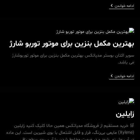
بهترین
ادامه خواندن
مکمل
بنزین
برای
پژو
405
بهترین مکمل بنزین برای موتور توربو شارژ
سوپر اکتان بوستر مدپاتکس بهترین مکمل بنزین برای موتور توربوشارژ
می باشد.
بهترین
ادامه خواندن
مکمل
بنزین
برای
موتور
توربو
شارژ
زایلین
🛒 خرید مستقیم از فروشگاه مدپاتکس همین حالا کلیک کنید زایلین
(Xylene) مایعی بی‌رنگ، فرار و قابل اشتعال با بوی شیرین است. این ماده
در آب حل نمی‌شود و در صورت مخلوط شدن با آب، روی سطح باقی