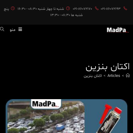
ایان
021-86072193
021-86072170
شنبه تا چهار شنبه 08:30 - 16:30
پنج
حتوا
شنبه ها 08:30 - 13:30
منو
اکتان بنزین
>
Articles
>
اکتان بنزین