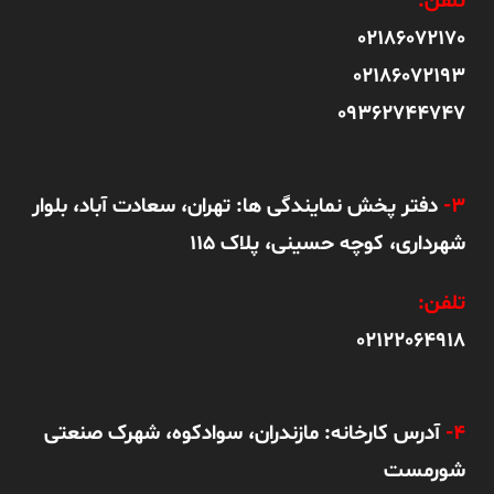
تلفن:
02186072170
02186072193
09362744747
3-
دفتر پخش نمایندگی ها: تهران، سعادت آباد، بلوار
شهرداری، کوچه حسینی، پلاک 115
تلفن:
02122064918
4-
آدرس کارخانه: مازندران، سوادکوه، شهرک صنعتی
شورمست