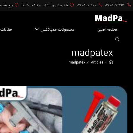
ایان
021-86072193
021-86072170
شنبه تا چهار شنبه 08:30 - 16:30
پنج شنبه ها 08:30 
حتوا
صفحه اصلی
محصولات مدپاتکس
مقالات
madpatex
madpatex
>
Articles
>