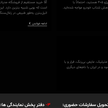
🛒 خرید مستقیم از فروشگاه مدپاتکس همین حالا کلیک کنید اگر شما مالک پژو 405 هستید، احتمالاً با
🛒 خرید مستقیم از فروشگاه مدپاتک
هش شتاب خودرو مواجه شده‌اید.
است که بویی شبیه بنزین دارد. این
اتیل‌بنزن به‌طور طبیعی در زغال‌سن
اتیل
ادامه خواندن
بنزن
یلیک، مایعی بی‌رنگ، فرار و با
 و در ایران با نام‌های دیگری
تحویل سفارشات حضوری:
3-
دفتر پخش نمایندگی ها: ت