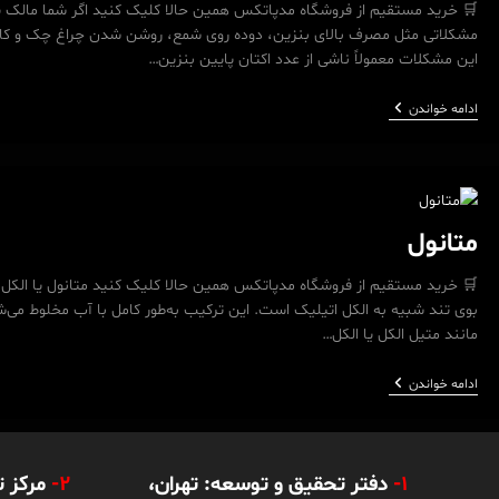
مشکلاتی مثل مصرف بالای بنزین، دوده روی شمع، روشن شدن چراغ چک و کا
این مشکلات معمولاً ناشی از عدد اکتان پایین بنزین…
بهترین
ادامه خواندن
مکمل
بنزین
برای
پژو
405
متانول
🛒 خرید مستقیم از فروشگاه مدپاتکس همین حالا کلیک کنید متانول یا الکل مت
بوی تند شبیه به الکل اتیلیک است. این ترکیب به‌طور کامل با آب مخلوط می‌شود
مانند متیل الکل یا الکل…
متانول
ادامه خواندن
1-
دفتر تحقیق و توسعه: تهران،
2-
مرکز 