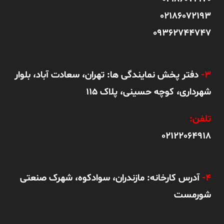
02186072193
09362744747
3-
دفتر پخش نمایندگی ها: تهران، سعادت آباد، بلوار
شهرداری، کوچه حسینی، پلاک 115
تلفن:
02122064918
4-
آدرس کارخانه: مازندران، سوادکوه، شهرک صنعتی
شورمست