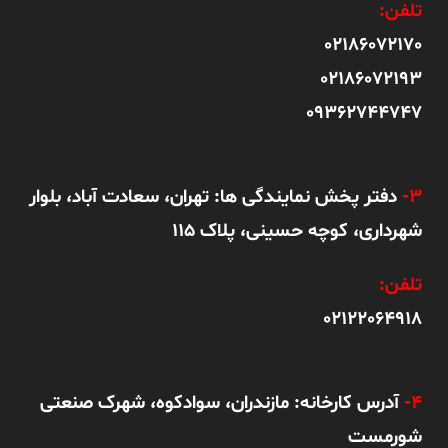
تلفن:
02186072170
02186072193
09362744747
3-
دفتر پخش نمایندگی ها: تهران، سعادت آباد، بلوار
شهرداری، کوچه حسینی، پلاک 115
تلفن:
02122064918
4-
آدرس کارخانه: مازندران، سوادکوه، شهرک صنعتی
شورمست