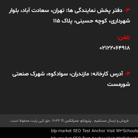
3-
دفتر پخش نمایندگی ها: تهران، سعادت آباد، بلوار
شهرداری، کوچه حسینی، پلاک 115
تلفن:
02122064918
4-
آدرس کارخانه: مازندران، سوادکوه، شهرک صنعتی
شورمست
فروش و ارسال مستقیم .
پترونانو
-
مدپاتکس
© 2023. حق کپی رایت محفوظ است.
blp-market
SEO Test Anchor
Visit W3Schools