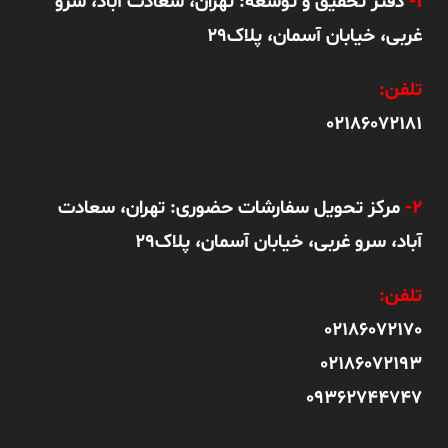
1-
دفتر تحقیق و توسعه: تهران، سعادت آباد، سرو
غربی، خیابان آسمان، پلاک29
تلفن:
02186072181
2-
مرکز تحویل سفارشات حضوری: تهران، سعادت
آباد، سرو غربی، خیابان آسمان، پلاک29
تلفن:
02186072170
02186072193
09362744747