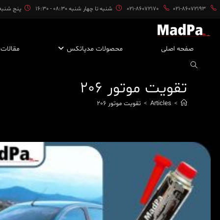
ایان
021-86072193
021-86072170
شنبه تا چهار شنبه 08:30 - 16:30
پنج شنبه ها 08:30 
حتوا
صفحه اصلی
محصولات مدپاتکس
مقالات
تقویت موتور 206
>
Articles
>
تقویت موتور 206