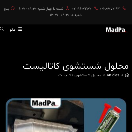
ایان
021-86072193
021-86072170
شنبه تا چهار شنبه 08:30 - 16:30
پنج
حتوا
شنبه ها 08:30 - 13:30
منو
محلول شستشوی کاتالیست
>
Articles
>
محلول شستشوی کاتالیست