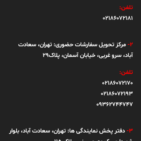
تلفن:
02186072181
2-
مرکز تحویل سفارشات حضوری: تهران، سعادت
آباد، سرو غربی، خیابان آسمان، پلاک29
تلفن:
02186072170
02186072193
09362744747
3-
دفتر پخش نمایندگی ها: تهران، سعادت آباد، بلوار