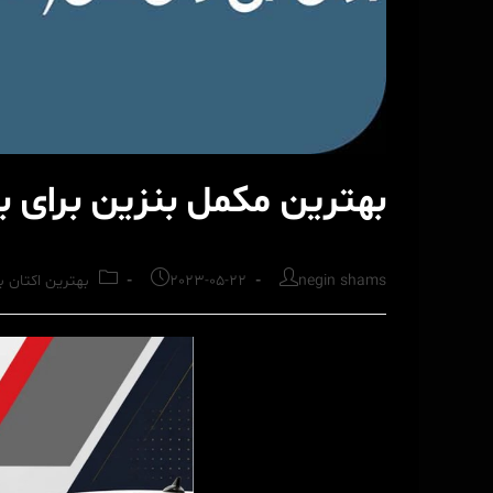
بهترین مکمل بنزین برای بی و
Post
Post
Post
negin shams
2023-05-22
بهترین اکتان ب
category:
published:
author: